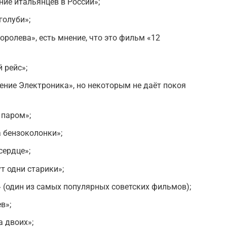
ие итальянцев в России»;
голуби»;
ролева», есть мнение, что это фильм «12
 рейс»;
ние Электроника», но некоторым не даёт покоя
 паром»;
 бензоколонки»;
сердце»;
т одни старики»;
 (один из самых популярных советских фильмов);
в»;
а двоих»;