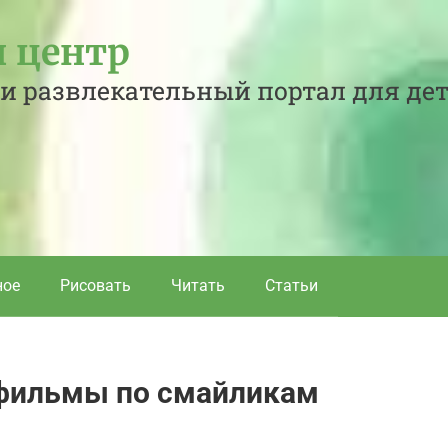
 центр
и развлекательный портал для де
ное
Рисовать
Читать
Статьи
 фильмы по смайликам