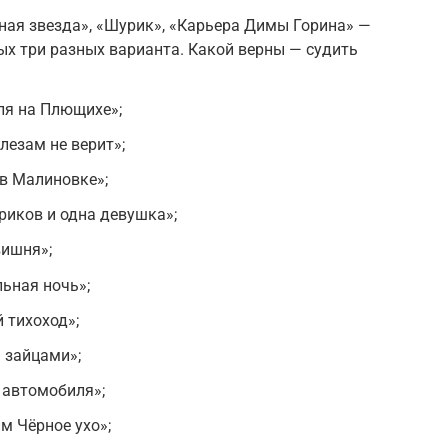
ная звезда», «Шурик», «Карьера Димы Горина» —
лых три разных варианта. Какой верны — судить
ля на Плющихе»;
лезам не верит»;
в Малиновке»;
риков и одна девушка»;
вишня»;
ьная ночь»;
 тихоход»;
 зайцами»;
 автомобиля»;
м Чёрное ухо»;