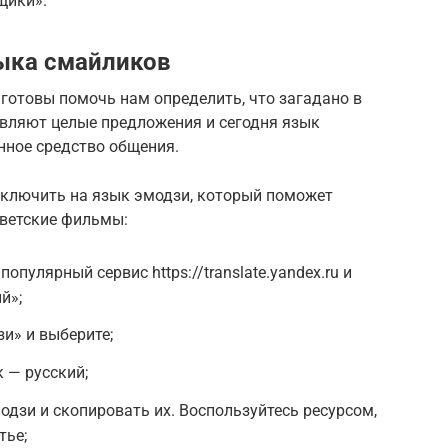
щики».
зыка смайликов
 готовы помочь нам определить, что загадано в
вляют целые предложения и сегодня язык
нное средство общения.
еключить на язык эмодзи, который поможет
ветские фильмы:
опулярный сервис https://translate.yandex.ru и
й»;
и» и выберите;
 — русский;
одзи и скопировать их. Воспользуйтесь ресурсом,
тье;