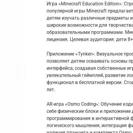
Игра «Minecraft Education Edition»: С
популярной игры Minecraft предлага
детям изучать различные предметы 
широкие возможности для творчества,
образовательными программами. Мину
лицензия. Целевая аудитория: дети 8+
Приложение «Tynker»: Визуальное про
позволяет детям осваивать основы 
интерфейса, создавая собственные иг
увлекательный геймплей, развитие л
функционал в бесплатной версии. Сто
лет.
AR-игра «Osmo Coding»: Обучение коди
себе физические блоки и приложение 
программирования в интерактивной ф
логического мышления, интеграция фи
наличия планшета и комплекта Osmo.