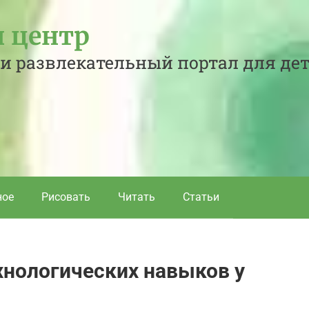
 центр
и развлекательный портал для де
ное
Рисовать
Читать
Статьи
хнологических навыков у