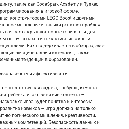
ингу, такие как CodeSpark Academy и Tynker,
программирования в игровой форме.
нная конструкторами LEGO Boost и другими
енерное мышление и навыки решения проблем.
ть в играх открывают новые горизонты для
тям погружаться в интерактивные миры и
цепциями. Как подчеркивается в обзорах, эко-
вающие эмоциональный интеллект, также
ременные тенденции в образовании.
 Безопасность и эффективность
а – ответственная задача, требующая учета
ст ребенка и соответствие контента –
асколько игра будет понятна и интересна
 развитие навыков – игра должна не только
витию логического мышления, креативности,
важных компетенций. Безопасность данных и