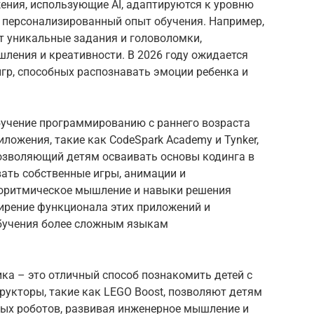
ения, использующие AI, адаптируются к уровню
я персонализированный опыт обучения. Например,
т уникальные задания и головоломки,
ления и креативности. В 2026 году ожидается
игр, способных распознавать эмоции ребенка и
бучение программированию с раннего возраста
ложения, такие как CodeSpark Academy и Tynker,
озволяющий детям осваивать основы кодинга в
вать собственные игры, анимации и
горитмическое мышление и навыки решения
ширение функционала этих приложений и
обучения более сложным языкам
ика – это отличный способ познакомить детей с
рукторы, такие как LEGO Boost, позволяют детям
ых роботов, развивая инженерное мышление и