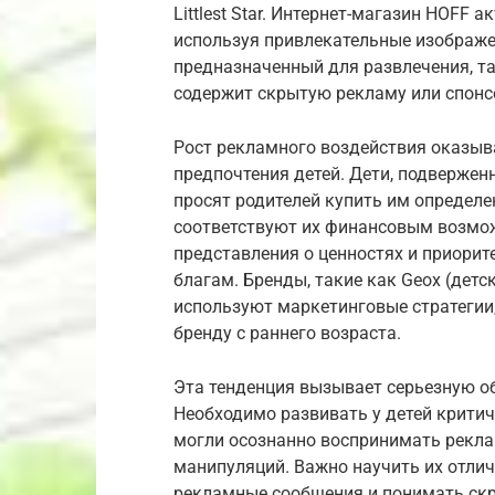
Littlest Star. Интернет-магазин HOFF 
используя привлекательные изображе
предназначенный для развлечения, та
содержит скрытую рекламу или спонс
Рост рекламного воздействия оказыв
предпочтения детей. Дети, подверже
просят родителей купить им определе
соответствуют их финансовым возмо
представления о ценностях и приорит
благам. Бренды, такие как Geox (детск
используют маркетинговые стратегии
бренду с раннего возраста.
Эта тенденция вызывает серьезную об
Необходимо развивать у детей крити
могли осознанно воспринимать рекл
манипуляций. Важно научить их отли
рекламные сообщения и понимать ск