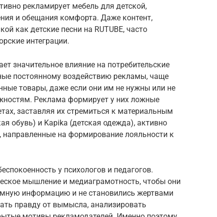
активно рекламирует мебель для детской,
ния и обещания комфорта. Даже контент,
кой как детские песни на RUTUBE, часто
орские интеграции.
ает значительное влияние на потребительские
нные постоянному воздействию рекламы, чаще
нные товары, даже если они им не нужны или не
жностям. Реклама формирует у них ложные
етах, заставляя их стремиться к материальным
ая обувь) и Kapika (детская одежда), активно
, направленные на формирование лояльности к
еспокоенность у психологов и педагогов.
ческое мышление и медиаграмотность, чтобы они
амную информацию и не становились жертвами
чать правду от вымысла, анализировать
рытые мотивы рекламодателей. Именно поэтому