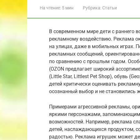
На чтение:
5 мин
Рубрика:
Статьи
В современном мире дети с раннего 
рекламному воздействию. Реклама окр
на улицах, даже в мобильных играх. П
рекламных сообщений, ориентированн
по сравнению с прошлым годом. Особ
(OZON предлагает широкий ассортимен
(Little Star, Littlest Pet Shop), обувь
детей критически оценивать рекламн
осознанный выбор и не становились 
Примерами агрессивной рекламы, орие
яркими персонажами, запоминающим
возможностей. Например, реклама сл
детей, наслаждающихся продуктом, с
радостью. Реклама игрушек может д