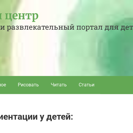
 центр
и развлекательный портал для де
ное
Рисовать
Читать
Статьи
иентации у детей: