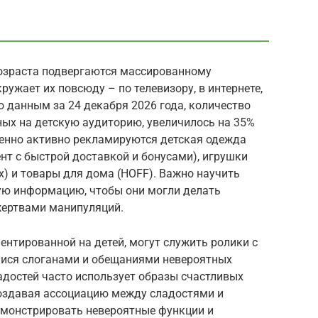
возраста подвергаются массированному
ужает их повсюду – по телевизору, в интернете,
о данным за 24 декабря 2026 года, количество
ых на детскую аудиторию, увеличилось на 35%
енно активно рекламируются детская одежда
т с быстрой доставкой и бонусами), игрушки
 (Geox) и товары для дома (HOFF). Важно научить
ую информацию, чтобы они могли делать
жертвами манипуляций.
нтированной на детей, могут служить ролики с
ися слоганами и обещаниями невероятных
адостей часто использует образы счастливых
оздавая ассоциацию между сладостями и
емонстрировать невероятные функции и